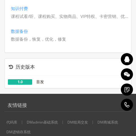
知识付费
课程试看/听、课程购买、实物商品、VIP特权、卡密营销、优
惠券管理、数据报表，结合会员专区、专栏订阅与分销裂变，
一站式搭建知识付费平台，助力内容快速变现。
数据备份
数据备份，恢复，优化，修复
历史版本
首发
1.0
1
友情链接
代码库
DMadmin基础系统
DM组局交友
DM商城系统
DM进销存系统