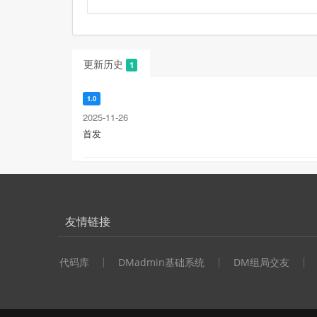
更新历史
1
1.0
2025-11-26
首发
友情链接
代码库
DMadmin基础系统
DM组局交友