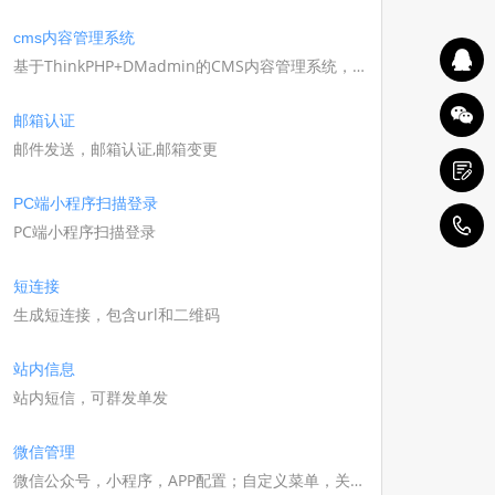
cms内容管理系统
基于ThinkPHP+DMadmin的CMS内容管理系统，
UniAPP版本提供全部无加密UniAPP源码
邮箱认证
邮件发送，邮箱认证,邮箱变更
PC端小程序扫描登录
1
PC端小程序扫描登录
短连接
生成短连接，包含url和二维码
站内信息
站内短信，可群发单发
微信管理
微信公众号，小程序，APP配置；自定义菜单，关