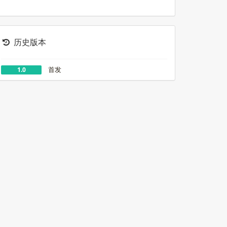
键词回复，公众号模板，二维码场景等等
历史版本
首发
1.0