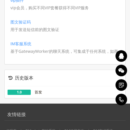
vip插件
vip会员，购买不同VIP套餐获得不同VIP服务
图文验证码
用于发送短信前的图文验证
IM客服系统
基于GatewayWorker的聊天系统，可集成于任何系统，如商
城,组局等等
历史版本
首发
1.0
1
友情链接