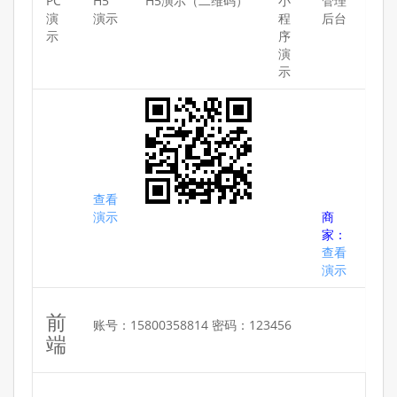
PC
H5
H5演示（二维码）
小
管理
演
演示
程
后台
示
序
演
示
查看
演示
商
家：
查看
演示
前
账号：15800358814 密码：123456
端