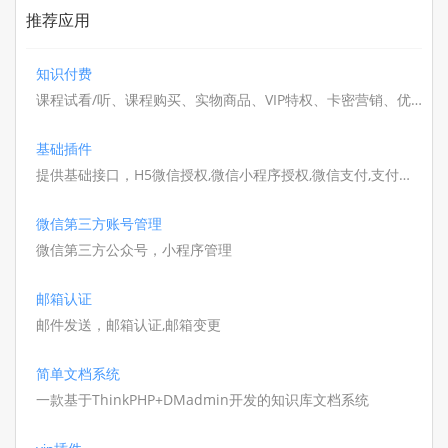
推荐应用
知识付费
课程试看/听、课程购买、实物商品、VIP特权、卡密营销、优
惠券管理、数据报表，结合会员专区、专栏订阅与分销裂变，
一站式搭建知识付费平台，助力内容快速变现。
基础插件
提供基础接口，H5微信授权,微信小程序授权,微信支付,支付宝
支付,短信注册登录,积分签到等;
微信第三方账号管理
微信第三方公众号，小程序管理
邮箱认证
邮件发送，邮箱认证,邮箱变更
简单文档系统
一款基于ThinkPHP+DMadmin开发的知识库文档系统