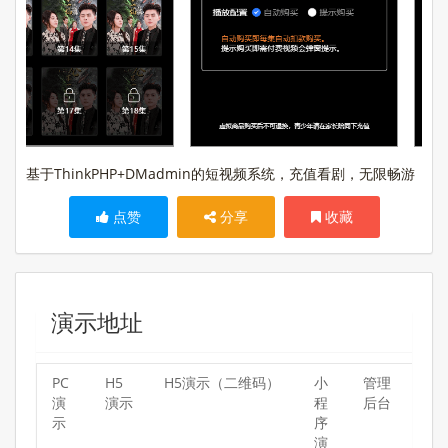
基于ThinkPHP+DMadmin的短视频系统，充值看剧，无限畅游
点赞
分享
收藏
演示地址
PC
H5
H5演示（二维码）
小
管理
演
演示
程
后台
示
序
演