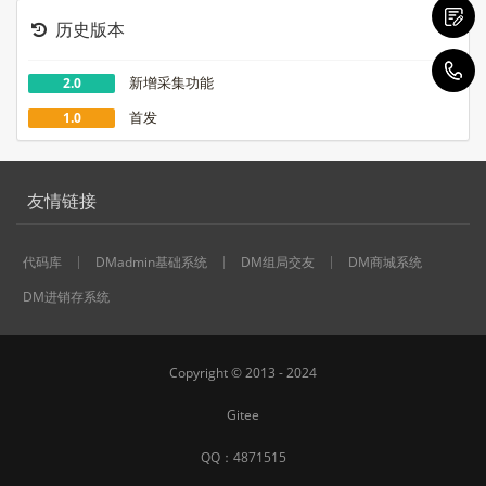
历史版本
1
新增采集功能
2.0
首发
1.0
友情链接
代码库
DMadmin基础系统
DM组局交友
DM商城系统
DM进销存系统
Copyright © 2013 - 2024
Gitee
QQ：
4871515