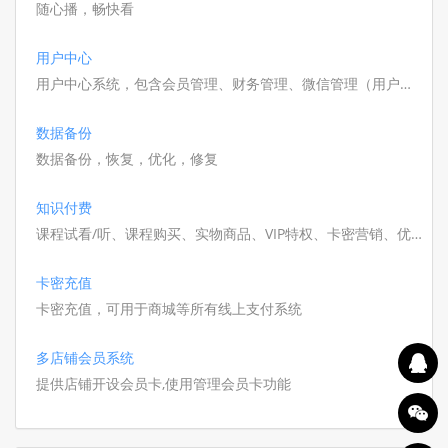
随心播，畅快看
用户中心
用户中心系统，包含会员管理、财务管理、微信管理（用户授
权）
数据备份
数据备份，恢复，优化，修复
知识付费
课程试看/听、课程购买、实物商品、VIP特权、卡密营销、优
惠券管理、数据报表，结合会员专区、专栏订阅与分销裂变，
一站式搭建知识付费平台，助力内容快速变现。
卡密充值
卡密充值，可用于商城等所有线上支付系统
多店铺会员系统
提供店铺开设会员卡,使用管理会员卡功能