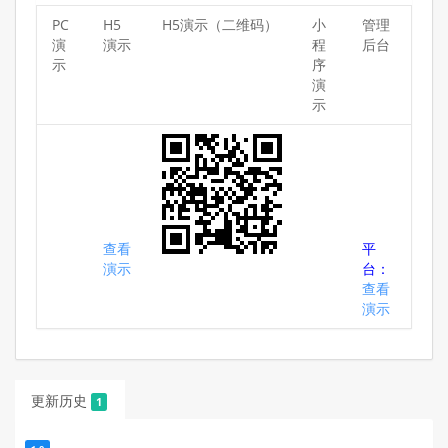
PC
H5
H5演示（二维码）
小
管理
演
演示
程
后台
示
序
演
示
查看
平
演示
台：
查看
演示
更新历史
1