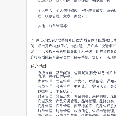
商城功能：商品列表、商品详情、购物车
、秒杀
个人中心：个人信息修改、密码重置修改
、
密码
理
、
收藏管理（文章，商品）；
其他：订单管理等;
PS:微信小程序获取手机号已收费,后台做了配置(微
例：后台开启(微信手机一键注册)，用户第一次请求
定，之后授权不会再申请获取手机号码；用户清除微
户授权后跳转至绑定页面，绑定手机（短信），实现
后台功能
系统设置：基础配置、运营配置(积分,财务,图
管理、操作日志等等。
内容管理：文章管理、广告位、友情链接、通知
会员管理：会员管理、财务账户、实名认证、会员数
数据中心：平台统计。
财务管理：资金历史
、佣金明细
、余额明细
、充
商城系统：产品分类管理、品牌管理、品牌分类
商品管理：商品管理、商品标签库、商品售后服
订单管理：订单管理、物流信息、售后申请管理
营销管理：优惠活动管理、优惠券管理、卡券管