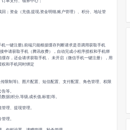
、订单支付、领券中心
；
找回；资金（充值,提现,资金明细,账户管理）
、
积分
、
地址管
信手机一键注册).前端只能根据缓存判断请求是否调用获取手机
直接申请获取手机（腾讯收费），自动完成小程序授权和手机绑
信缓存，还会请求获取手机． 未开启（微信手机一键注册），用
授权和手机同时绑定
片上传限制等)、图片配置、短信配置、支付配置、角色管理、权限
公告等。
据(积分,等级,成长值,标签)等。
值管理、提现管理。
。
务管理。
。
理、包邮设置、满赠管理
、秒杀管理
。