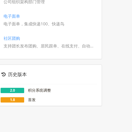
公司组织架构部门管理
电子面单
电子面单，集成快递100、快递鸟
社区团购
支持团长发布团购、居民跟单、在线支付、自动分
账。提供商品管理、订单统计、提货点核销，助力
社区高效运营
历史版本
积分系统调整
2.0
首发
1.8