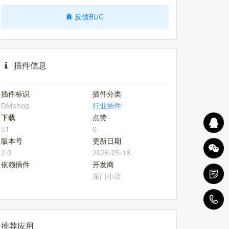
反馈BUG
插件信息
插件标识
插件分类
DMshop
行业插件
下载
点赞
51
0
版本号
更新日期
2.0
2026-05-18
依赖插件
开发商
东门小店
1
推荐应用