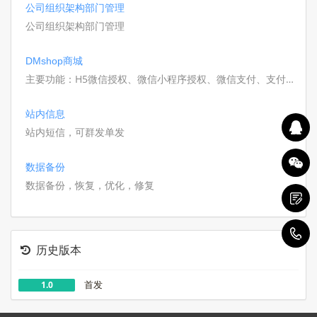
公司组织架构部门管理
公司组织架构部门管理
DMshop商城
主要功能：H5微信授权、微信小程序授权、微信支付、支付宝
支付、短信注册登录、积分签到、商品列表、商品详情、购物
车、秒杀、订单支付、领券中心、个人信息修改、密码重置修
站内信息
改、密码找回；资金（充值,提现,资金明细,账户管理）、积
站内短信，可群发单发
分、地址管理、​收藏管理（文章，商品）、订单管理等;
数据备份
数据备份，恢复，优化，修复
1
历史版本
首发
1.0