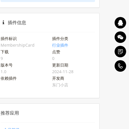
插件信息
插件标识
插件分类
MembershipCard
行业插件
下载
点赞
9
0
版本号
更新日期
1
1.0
2024-11-28
依赖插件
开发商
东门小店
推荐应用