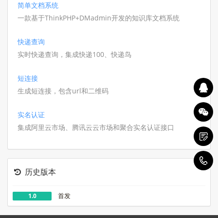
手机端也可操作查看．
简单文档系统
一款基于ThinkPHP+DMadmin开发的知识库文档系统
快递查询
实时快递查询，集成快递100、快递鸟
短连接
生成短连接，包含url和二维码
实名认证
集成阿里云市场、腾讯云云市场和聚合实名认证接口
1
历史版本
首发
1.0