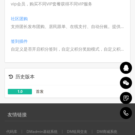
vip会员，购买不同VIP套餐获得不同VIP服务
社区团购
支持团长发布团购、居民跟单、在线支付、自动分账。提供商
品管理、订单统计、提货点核销，助力社区高效运营
签到插件
自定义是否开启积分签到，自定义积分奖励模式，自定义积分
使用规格
历史版本
首发
1.0
1
友情链接
代码库
DMadmin基础系统
DM组局交友
DM商城系统